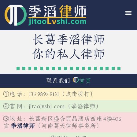
长葛季滔律师
你的私人律师
联系我们
首页
①电 话：135 9897 9131（点击拨打）
②官 网：jitaolvshi.com（季滔律师）
③地 址：长葛新区盛合丽晶酒店西座 4楼406
室
季滔律师
（河南葛天律师事务所）