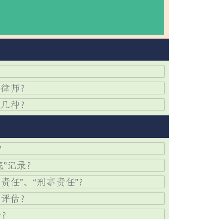
费【法律咨询】
？
托律师？
有几种？
？
底”记录？
责任”、“刑事责任”？
定评估？
少？