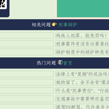
宣讲】
免
相关问题
刑事辩护
残疾人犯罪，能免罚吗
刑事案件有没有必要委
辩护制度中的辩护种类
热门问题
首页
法律上有“复婚”的说法吗
被拘留了，会不会有“案
什么是“民事责任”、“行政
交通事故中需要哪些鉴
酒驾VS醉驾，代价差多