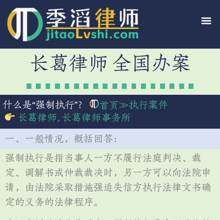
长葛律师 全国办案
什么是“强制执行”？
≫
执行案件
首页
长葛律师
,
长葛律师事务所
一、一般情况，概括回答：
强制执行是指当事人一方不履行法庭判决、裁
定、调解书或仲裁裁决时，另一方可以向法院申
请，由法院采取措施强迫失信方执行法律文书确
定的义务的法律程序。