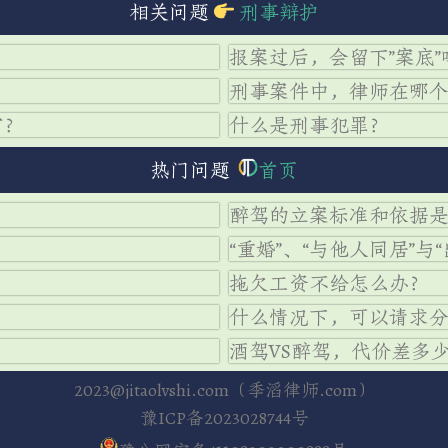
相关问题
刑事辩护
报案过后，会留下”案底”
刑事案件中，律师在哪
审？
什么是刑事犯罪？
热门问题
首页
醉驾的立案标准和依据
“重婚”、“与他人同居”
拖欠工资不给怎么办？
什么情况下，可以请求
酒驾VS醉驾，代价差多
2023@jitaolvshi.com（季滔律师.com）
豫ICP备2023028744号