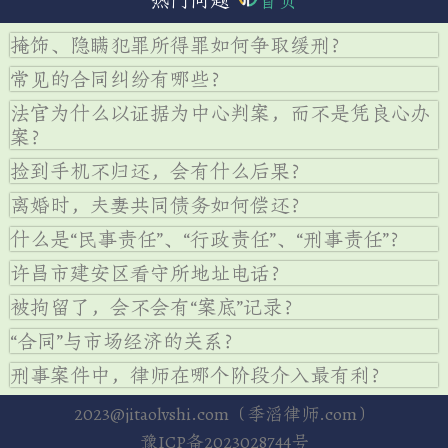
首页
掩饰、隐瞒犯罪所得罪如何争取缓刑？
常见的合同纠纷有哪些？
法官为什么以证据为中心判案，而不是凭良心办
案？
捡到手机不归还，会有什么后果？
离婚时，夫妻共同债务如何偿还？
什么是“民事责任”、“行政责任”、“刑事责任”？
许昌市建安区看守所地址电话？
被拘留了，会不会有“案底”记录？
“合同”与市场经济的关系？
刑事案件中，律师在哪个阶段介入最有利？
2023@jitaolvshi.com（季滔律师.com）
豫ICP备2023028744号