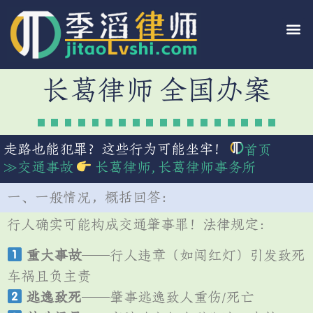
长葛律师 全国办案
走路也能犯罪？这些行为可能坐牢！
首页
≫
交通事故
长葛律师
,
长葛律师事务所
一、一般情况，概括回答：
行人确实可能构成交通肇事罪！法律规定：
重大事故
——行人违章（如闯红灯）引发致死
车祸且负主责
逃逸致死
——肇事逃逸致人重伤/死亡