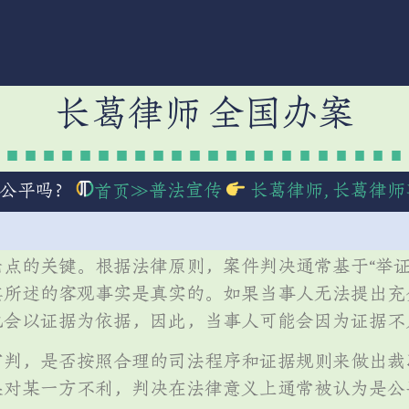
长葛律师 全国办案
公平吗？
≫
普法宣传
长葛律师
,
长葛律师
首页
点的关键。根据法律原则，案件判决通常基于“举证责
其所述的客观事实是真实的。如果当事人无法提出充
也会以证据为依据，因此，当事人可能会因为证据不
审判，是否按照合理的司法程序和证据规则来做出裁
果对某一方不利，判决在法律意义上通常被认为是公