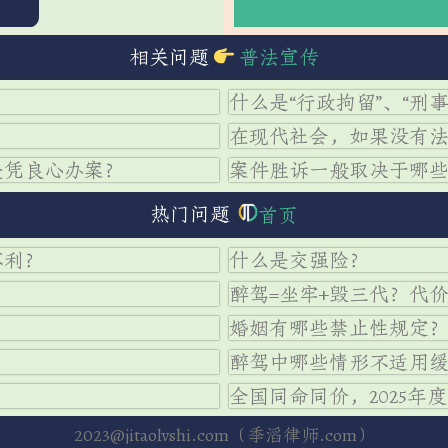
相关问题
普法宣传
什么是“行政拘留”、“刑事
在现代社会，如果没有
是凭良心办案？
案件胜诉一般取决于哪
热门问题
首页
不利？
什么是交强险？
？
醉驾=坐牢+毁三代？代
婚姻有哪些禁止性规定
醉驾中哪些情形不适用
全国同命同价，2025年
2023@jitaolvshi.com（季滔律师.com）