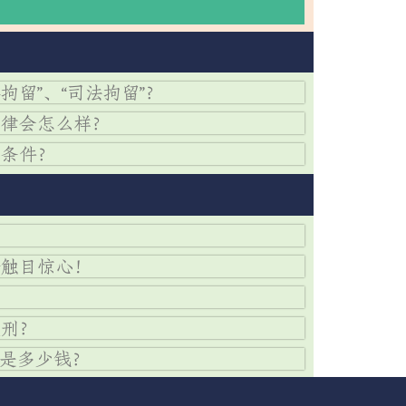
拘留”、“司法拘留”？
法律会怎么样？
些条件？
价触目惊心！
？
缓刑？
度是多少钱？