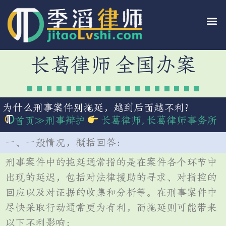
长葛律师 全国办案
为什么刑事案件别拖延，越到后面越不利？
≫
刑事辩护
长葛律师
,
长葛律师事务所
首页
一、一般情况，概括回答：
刑事案件中的拖延通常指的是在案件各个环节中
出现的延迟，包括对法律援助的寻求、对指控的
回应以及对证据的收集和分析等。在刑事案件中
尽快采取行动通常更为有利，而拖延则可能带来
以下不利影响：