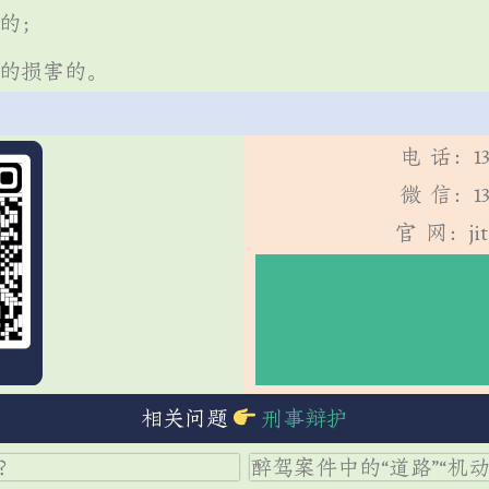
害的；
有的损害的。
电 话：13
微 信：13
官 网：jit
援助】
免
相关问题
刑事辩护
？
醉驾案件中的“道路”“机